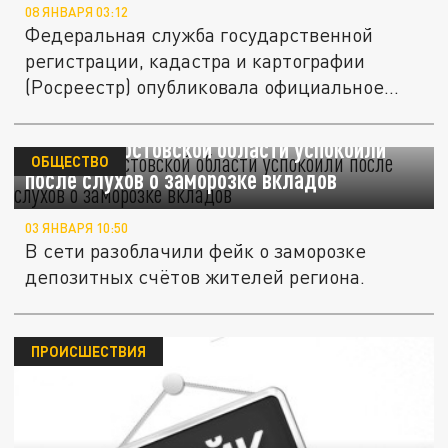
08 ЯНВАРЯ 03:12
Федеральная служба государственной
регистрации, кадастра и картографии
(Росреестр) опубликовала официальное...
Жителей Ростовской области успокоили
ОБЩЕСТВО
после слухов о заморозке вкладов
03 ЯНВАРЯ 10:50
В сети разоблачили фейк о заморозке
депозитных счётов жителей региона.
ПРОИСШЕСТВИЯ