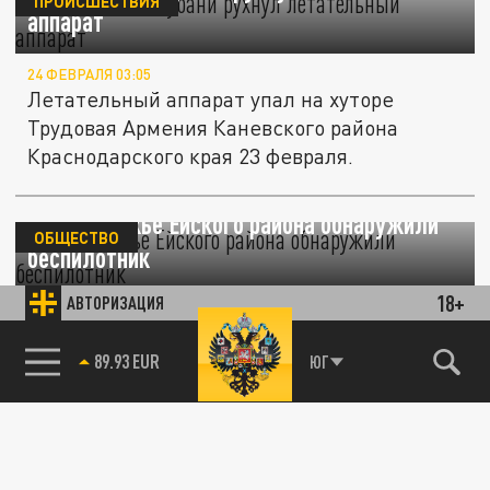
ПРОИСШЕСТВИЯ
аппарат
24 ФЕВРАЛЯ 03:05
Летательный аппарат упал на хуторе
Трудовая Армения Каневского района
Краснодарского края 23 февраля.
На побережье Ейского района обнаружили
ОБЩЕСТВО
беспилотник
18+
АВТОРИЗАЦИЯ
28 НОЯБРЯ 18:30
В настоящий момент на месте работают
89.93 EUR
ЮГ
оперативные службы.
На Херсонщине появился оперштаб для
ОБЩЕСТВО
ликвидации последствий непогоды