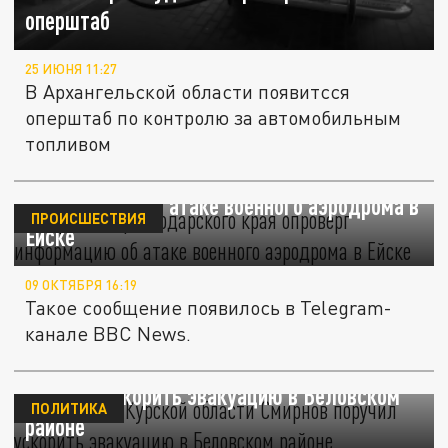
оперштаб
25 ИЮНЯ 11:27
В Архангельской области появитсся
оперштаб по контролю за автомобильным
топливом
Оперштаб Краснодарского края опроверг
информацию об атаке военного аэродрома в
ПРОИСШЕСТВИЯ
Ейске
09 ОКТЯБРЯ 16:19
Такое сообщение появилось в Telegram-
канале BBC News.
Врио главы Курской области Смирнов
поручил ускорить эвакуацию в Беловском
ПОЛИТИКА
районе