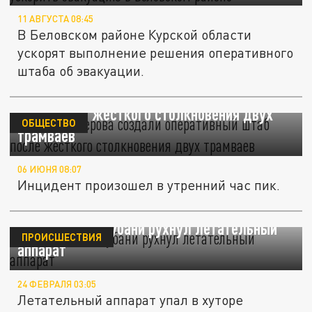
11 АВГУСТА 08:45
В Беловском районе Курской области
ускорят выполнение решения оперативного
штаба об эвакуации.
Власти Кемерова создали оперативный
штаб после жесткого столкновения двух
ОБЩЕСТВО
трамваев
06 ИЮНЯ 08:07
Инцидент произошел в утренний час пик.
Оперштаб: на Кубани рухнул летательный
ПРОИСШЕСТВИЯ
аппарат
24 ФЕВРАЛЯ 03:05
Летательный аппарат упал в хуторе