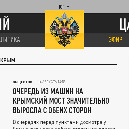
ЮГ
ИЙ
Ц
АЛИТИКА
ЭФИР
В КРЫМ
14 АВГУСТА 14:55
ОБЩЕСТВО
ОЧЕРЕДЬ ИЗ МАШИН НА
КРЫМСКИЙ МОСТ ЗНАЧИТЕЛЬНО
ВЫРОСЛА С ОБЕИХ СТОРОН
В очередях перед пунктами досмотра у
Крымского моста с обеих сторон находятся