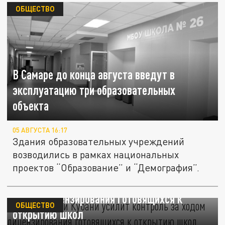
ОБЩЕСТВО
В Самаре до конца августа введут в
эксплуатацию три образовательных
объекта
05 АВГУСТА 16:17
Здания образовательных учреждений
возводились в рамках национальных
проектов “Образование” и “Демография”.
Минобрнауки Кубани усилит контроль за
ходом лицензирования готовящихся к
ОБЩЕСТВО
открытию школ