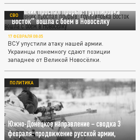
Противник проспал прорыв: группировка
СВО
"Восток" вошла с боем в Новосёлку
17 ФЕВРАЛЯ 08:05
ВСУ упустили атаку нашей армии.
Украинцы понемногу сдают позиции
западнее от Великой Новосёлки.
ПОЛИТИКА
Южно-Донецкое направление – сводка 3
февраля: продвижение русской армии,