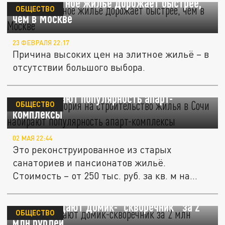
В Сочи элитное жильё дорожает быстрее,
ОБЩЕСТВО
чем в Москве
23 ФЕВРАЛЯ 22:17
Причина высоких цен на элитное жильё – в
отсутствии большого выбора.
После моратория на строительство жилья в
Сочи набирают популярность апарт-
ОБЩЕСТВО
комплексы
02 МАЯ 22:44
Это реконструированное из старых
санаториев и пансионатов жильё.
Стоимость – от 250 тыс. руб. за кв. м на...
В Сочи продают домик-"скворечник" за 2
ОБЩЕСТВО
млн рублей