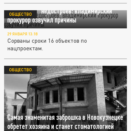
"Эпидемия" недостроев: владимирский
ОБЩЕСТВО
прокурор озвучил причины
29 ЯНВАРЯ 13:18
Сорваны сроки 16 объектов по
нацпроектам.
ОБЩЕСТВО
Самая знаменитая заброшка в Новокузнецке
обретет хозяина и станет стоматологией