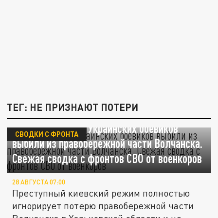
ТЕГ: НЕ ПРИЗНАЮТ ПОТЕРИ
Полный "игнор". Украинских боевиков
СВОДКИ С ФРОНТА
выбили из правобережной части Волчанска.
Свежая сводка с фронтов СВО от военкоров
28 АВГУСТА 07:00
Преступный киевский режим полностью
игнорирует потерю правобережной части