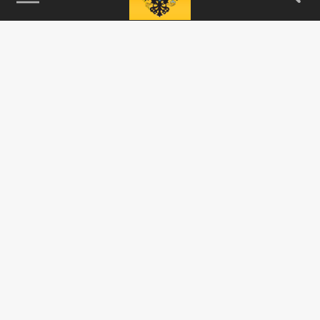
115093, г. Москва, переулок Партийный,
д.1, к.57, стр.3, эт.1, пом.I, ком.45