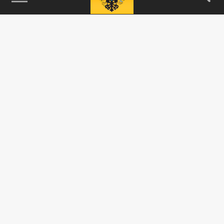
115093, г. Москва, переулок Партийный,
д.1, к.57, стр.3, эт.1, пом.I, ком.45