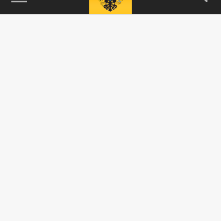
115093, г. Москва, переулок Партийный,
д.1, к.57, стр.3, эт.1, пом.I, ком.45