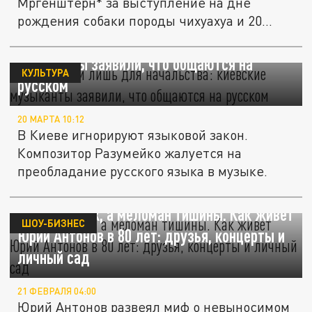
Мргенштерн* за выступление на дне
рождения собаки породы чихуахуа и 20...
Украинский лишь для начальства: киевские
музыканты заявили, что общаются на
КУЛЬТУРА
русском
20 МАРТА 10:12
В Киеве игнорируют языковой закон.
Композитор Разумейко жалуется на
преобладание русского языка в музыке.
Не затворник, а меломан тишины. Как живёт
ШОУ-БИЗНЕС
Юрий Антонов в 80 лет: друзья, концерты и
личный сад
21 ФЕВРАЛЯ 04:00
Юрий Антонов развеял миф о невыносимом