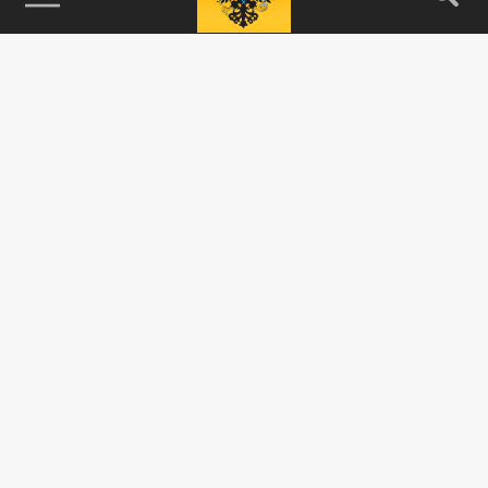
115093, г. Москва, переулок Партийный,
д.1, к.57, стр.3, эт.1, пом.I, ком.45