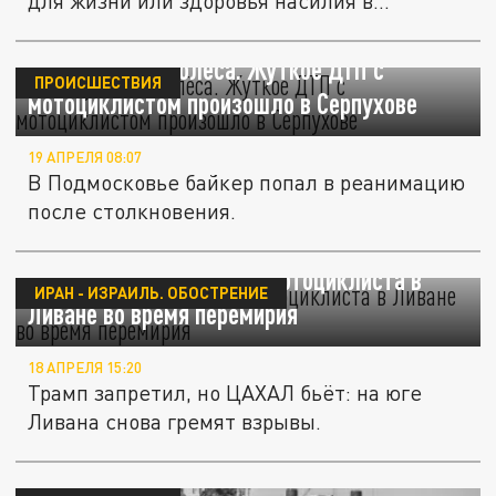
для жизни или здоровья насилия в...
Затянуло под колёса. Жуткое ДТП с
ПРОИСШЕСТВИЯ
мотоциклистом произошло в Серпухове
19 АПРЕЛЯ 08:07
В Подмосковье байкер попал в реанимацию
после столкновения.
Израильский дрон убил мотоциклиста в
ИРАН - ИЗРАИЛЬ. ОБОСТРЕНИЕ
Ливане во время перемирия
18 АПРЕЛЯ 15:20
Трамп запретил, но ЦАХАЛ бьёт: на юге
Ливана снова гремят взрывы.