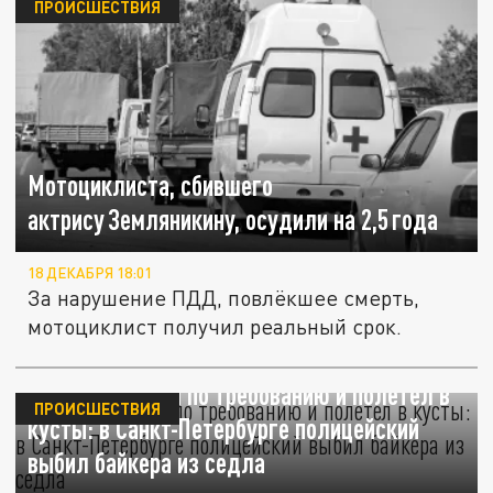
ПРОИСШЕСТВИЯ
Мотоциклиста, сбившего
актрису Земляникину, осудили на 2,5 года
18 ДЕКАБРЯ 18:01
За нарушение ПДД, повлёкшее смерть,
мотоциклист получил реальный срок.
Не остановился по требованию и полетел в
ПРОИСШЕСТВИЯ
кусты: в Санкт-Петербурге полицейский
выбил байкера из седла