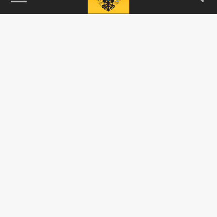
115093, г. Москва, переулок Партийный,
д.1, к.57, стр.3, эт.1, пом.I, ком.45