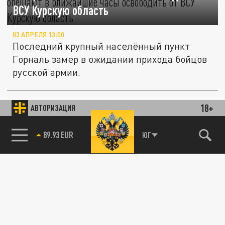
ВСУ Курскую область
03 АПРЕЛЯ 13:00
Последний крупный населённый пункт
Горналь замер в ожидании прихода бойцов
русской армии.
В Архангельске открылась выставка
18+
АВТОРИЗАЦИЯ
КУЛЬТУРА
"Археологические находки Антониево-
Сийского монастыря"
85.64 BRENT
ЮГ
18 ЯНВАРЯ 09:54
Монастырь был основан в далеком 1520
году преподобным Антонием.
СВО