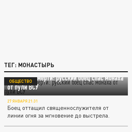
ТЕГ: МОНАСТЫРЬ
В шаге от смерти: русский боец спас монаха
ОБЩЕСТВО
от пули ВСУ
27 ЯНВАРЯ 21:31
Боец оттащил священнослужителя от
линии огня за мгновение до выстрела.