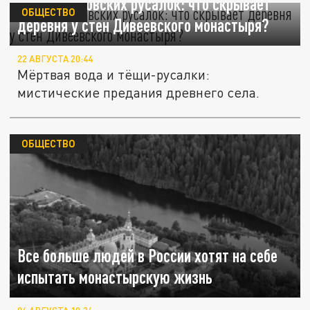
Тайны глуховских русалок: что скрывает
ОБЩЕСТВО
деревня у стен Дивеевского монастыря?
22 АВГУСТА 20:44
Мёртвая вода и тёщи-русалки:
мистические предания древнего села.
ОБЩЕСТВО
Все больше людей в России хотят на себе
испытать монастырскую жизнь