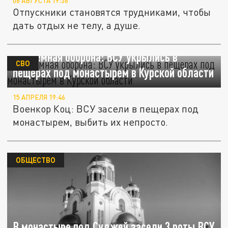
06 АВГУСТА 19:36
Отпускники становятся трудниками, чтобы
дать отдых не телу, а душе.
Подземная оборона: ВСУ укрылись в
СВО
пещерах под монастырем в Курской области
15 АПРЕЛЯ 19:46
Военкор Коц: ВСУ засели в пещерах под
монастырем, выбить их непросто.
ОБЩЕСТВО
В монастыре под Суджей засели 3 роты ВСУ