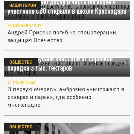
Мемориальную доску в честь погибшего
НАШИ ГЕРОИ
участника СВО открыли в школе Краснодара
26 ДЕКАБРЯ 19:17
Андрей Присеко погиб на спецоперации,
защищая Отечество.
В столице Кубани очистили от сорняков
ОБЩЕСТВО
порядка 3 тыс. гектаров
21 ИЮНЯ 15:43
В первую очередь, амброзию уничтожают в
скверах и парках, где особенно
многолюдно.
ОБЩЕСТВО