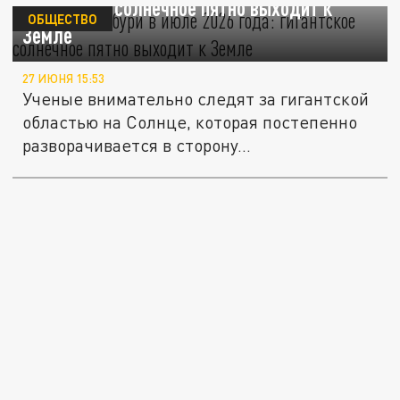
гигантское солнечное пятно выходит к
ОБЩЕСТВО
Земле
27 ИЮНЯ 15:53
Ученые внимательно следят за гигантской
областью на Солнце, которая постепенно
разворачивается в сторону...