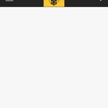
115093, г. Москва, переулок Партийный,
д.1, к.57, стр.3, эт.1, пом.I, ком.45