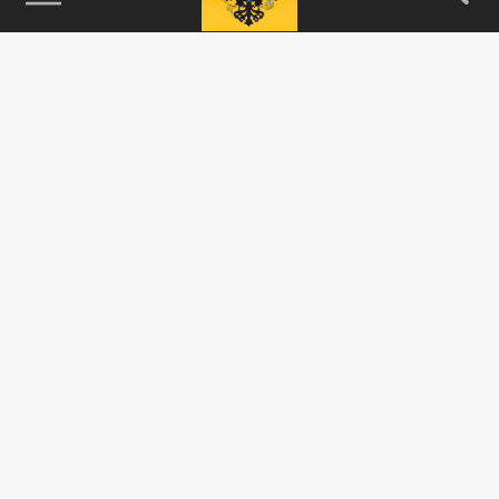
115093, г. Москва, переулок Партийный,
д.1, к.57, стр.3, эт.1, пом.I, ком.45