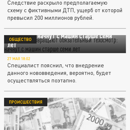
Следствие раскрыло предполагаемую
схему с фиктивными ДТП, ущерб от которой
превысил 200 миллионов рублей.
В России возвращают обязательный
техосмотр: начнут с машин старше семи
ОБЩЕСТВО
лет
27 МАЯ 18:02
Специалист пояснил, что внедрение
данного нововведения, вероятно, будет
осуществляться поэтапно.
ПРОИСШЕСТВИЯ