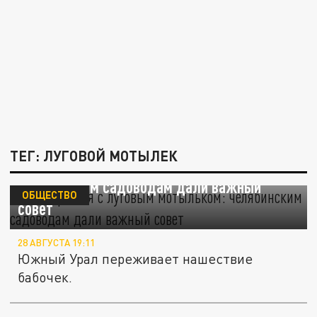
ТЕГ: ЛУГОВОЙ МОТЫЛЕК
Как бороться с луговым мотыльком:
челябинским садоводам дали важный
ОБЩЕСТВО
совет
28 АВГУСТА 19:11
Южный Урал переживает нашествие
бабочек.
Нашествие продолжается: луговой