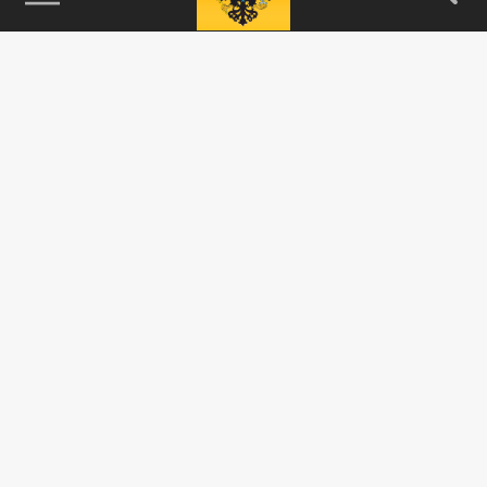
115093, г. Москва, переулок Партийный,
д.1, к.57, стр.3, эт.1, пом.I, ком.45