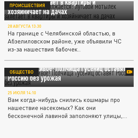
мотылек залетает в квартиры и
ПРОИСШЕСТВИЯ
хозяйничает на дачах
28 АВГУСТА 13:30
На границе с Челябинской областью, в
Абзелиловском районе, уже объявили ЧС
из-за нашествия бабочек..
Умри, всё живое! Полчища гусениц оставят
ОБЩЕСТВО
Россию без урожая
25 ИЮЛЯ 14:10
Вам когда-нибудь снились кошмары про
нашествие насекомых? Как они
бесконечной лавиной заполоняют улицы,...