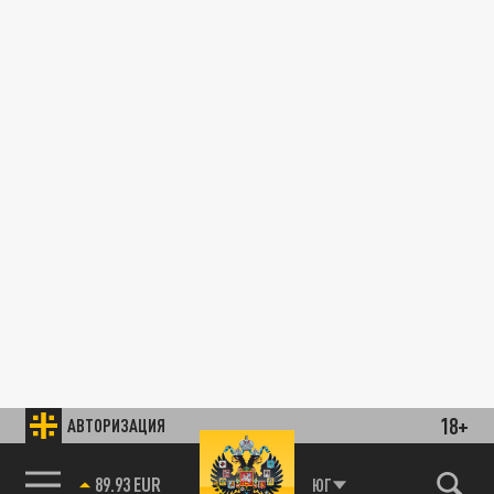
18+
АВТОРИЗАЦИЯ
89.93 EUR
ЮГ