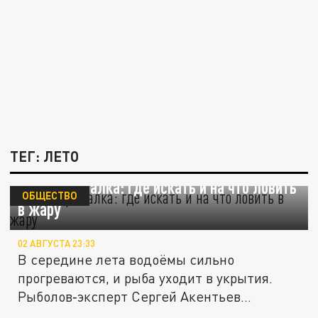
ТЕГ: ЛЕТО
Летняя рыбалка: где искать и на что ловить
ОБЩЕСТВО
в жару
02 АВГУСТА 23:33
В середине лета водоёмы сильно
прогреваются, и рыба уходит в укрытия.
Рыболов‑эксперт Сергей Акентьев...