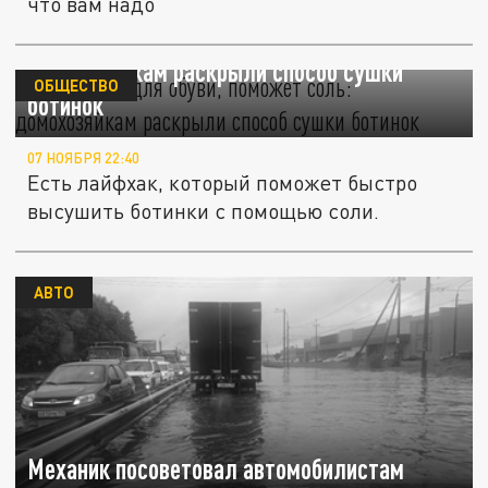
что вам надо
Нет грелки для обуви, поможет соль:
домохозяйкам раскрыли способ сушки
ОБЩЕСТВО
ботинок
07 НОЯБРЯ 22:40
Есть лайфхак, который поможет быстро
высушить ботинки с помощью соли.
АВТО
Механик посоветовал автомобилистам