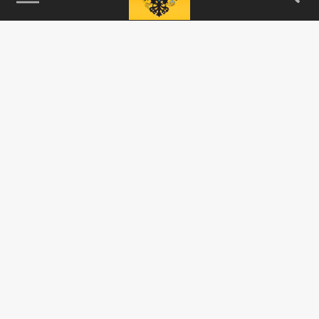
115093, г. Москва, переулок Партийный,
д.1, к.57, стр.3, эт.1, пом.I, ком.45