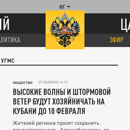
ЮГ
ИЙ
Ц
АЛИТИКА
ЭФИР
 УГМС
07 ФЕВРАЛЯ 14:12
ОБЩЕСТВО
ВЫСОКИЕ ВОЛНЫ И ШТОРМОВОЙ
ВЕТЕР БУДУТ ХОЗЯЙНИЧАТЬ НА
КУБАНИ ДО 10 ФЕВРАЛЯ
Жителей региона просят сохранять
предосторожность. Автомобилистам, по