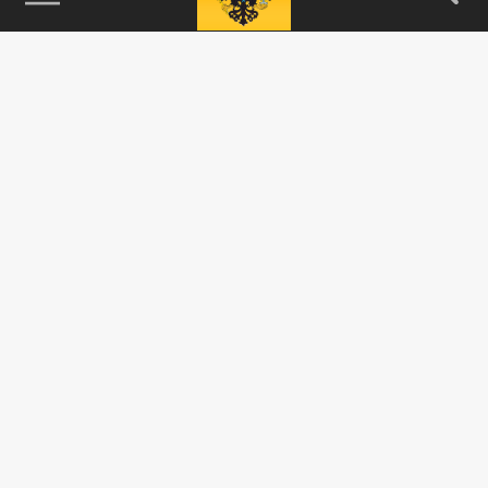
115093, г. Москва, переулок Партийный,
д.1, к.57, стр.3, эт.1, пом.I, ком.45