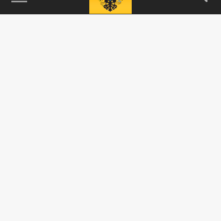
115093, г. Москва, переулок Партийный,
д.1, к.57, стр.3, эт.1, пом.I, ком.45