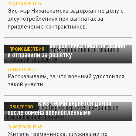
09 ДЕКАБРЯ 11:56
Экс-мэр Нижнекамска задержан по делу о
злоупотреблениях при выплатах за
привлечение контрактников.
Челябинского контрактника лишили звания
ПРОИСШЕСТВИЯ
и отправили за решётку
26 МАРТА 10:01
Рассказываем, за что военный удостоился
такой участи.
Контрактник из Перми вернётся домой
ОБЩЕСТВО
после обмена военнопленными
06 ФЕВРАЛЯ 15:45
Житель Гремячинска, служивший по