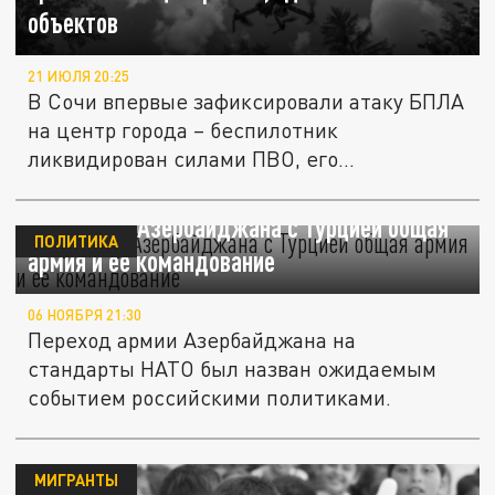
объектов
21 ИЮЛЯ 20:25
В Сочи впервые зафиксировали атаку БПЛА
на центр города – беспилотник
ликвидирован силами ПВО, его
фрагменты...
Затулин: у Азербайджана с Турцией общая
ПОЛИТИКА
армия и её командование
06 НОЯБРЯ 21:30
Переход армии Азербайджана на
стандарты НАТО был назван ожидаемым
событием российскими политиками.
МИГРАНТЫ