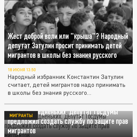
Жест доброй воли или "крыша"? Народный
депутат Затулин просит принимать детей
мигрантов в школы без знания русского
18 ИЮНЯ 13:50
Народный избранник Константин Затулин
считает, детей мигрантов надо принимать
в школы без знания русского...
Обижают бедненьких. Депутат Госдумы
МИГРАНТЫ
предложил создать службу по защите прав
мигрантов