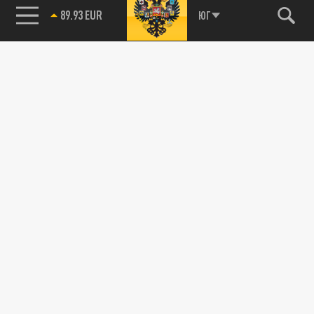
"трещину" в отношениях России и Абхазии
85.64 BRENT
ЮГ
11 СЕНТЯБРЯ 15:19
Депутат Госдумы довольно открыто
высказался о проблемах в русского-
абхазских отношениях
ПОЛИТИКА
Пашинян подготовил "подарок" для
Путина: Затулин — о том, чего ждать
дальше
22 ИЮЛЯ 11:49