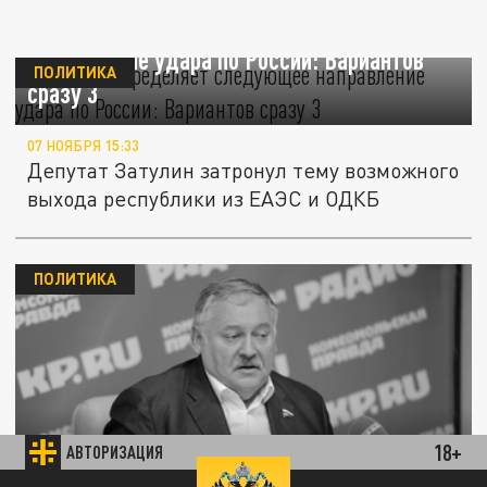
Армения определяет следующее
направление удара по России: Вариантов
ПОЛИТИКА
сразу 3
07 НОЯБРЯ 15:33
Депутат Затулин затронул тему возможного
выхода республики из ЕАЭС и ОДКБ
ПОЛИТИКА
18+
Затулин подтвердил образовавшуюся
АВТОРИЗАЦИЯ