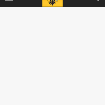
115093, г. Москва, переулок Партийный,
д.1, к.57, стр.3, эт.1, пом.I, ком.45