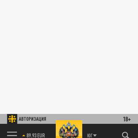
18+
АВТОРИЗАЦИЯ
89.93 EUR
ЮГ