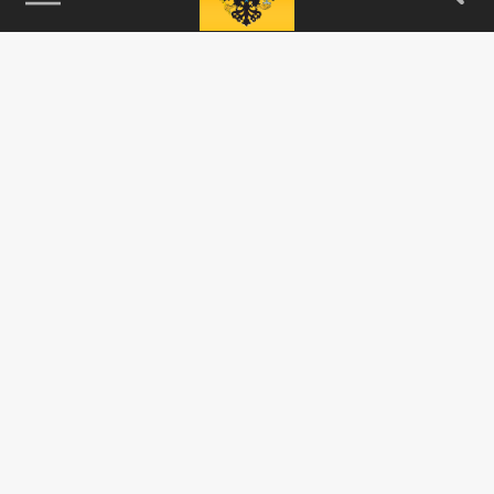
115093, г. Москва, переулок Партийный,
д.1, к.57, стр.3, эт.1, пом.I, ком.45