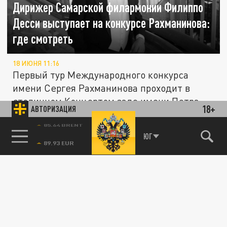
Дирижер Самарской филармонии Филиппо
Десси выступает на конкурсе Рахманинова:
где смотреть
18 ИЮНЯ 11:16
Первый тур Международного конкурса
имени Сергея Рахманинова проходит в
столичном Концертом зале имени Петра...
18+
АВТОРИЗАЦИЯ
85.64 BRENT
ЮГ
КУЛЬТУРА
Фестиваль Шостаковича в Самаре заявил о