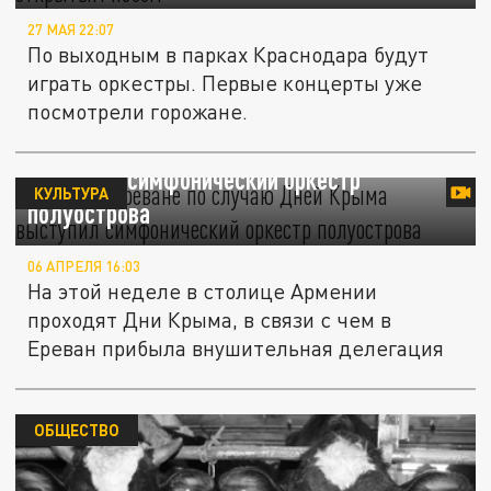
27 МАЯ 22:07
По выходным в парках Краснодара будут
играть оркестры. Первые концерты уже
посмотрели горожане.
Видео: В Ереване по случаю Дней Крыма
выступил симфонический оркестр
КУЛЬТУРА
полуострова
06 АПРЕЛЯ 16:03
На этой неделе в столице Армении
проходят Дни Крыма, в связи с чем в
Ереван прибыла внушительная делегация
ОБЩЕСТВО