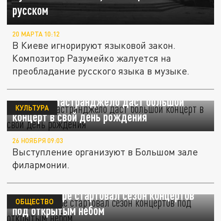
русском
20 МАРТА 10:12
В Киеве игнорируют языковой закон.
Композитор Разумейко жалуется на
преобладание русского языка в музыке.
Маэстро Мастранджело даст большой
КУЛЬТУРА
концерт в свой день рождения
26 НОЯБРЯ 09:03
Выступление организуют в Большом зале
филармонии.
В Краснодаре стартовал сезон концертов
ОБЩЕСТВО
под открытым небом