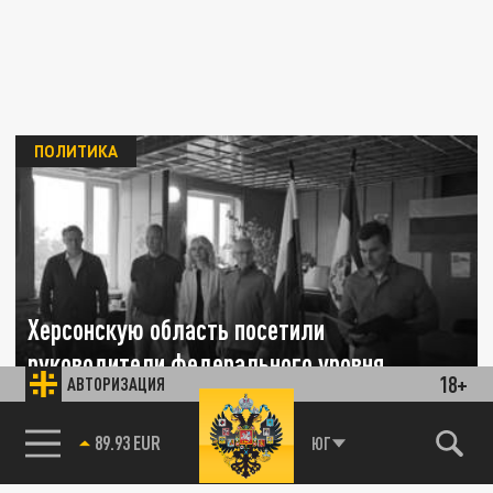
ПОЛИТИКА
Херсонскую область посетили
руководители федерального уровня
18+
АВТОРИЗАЦИЯ
25 МАЯ 16:56
С рабочим визитом на Херсонщину прибыли
85.64 BRENT
ЮГ
заместитель руководителя администрации