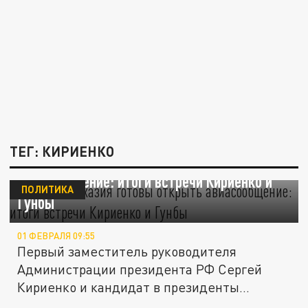
ТЕГ: КИРИЕНКО
Россия и Абхазия готовы открыть
авиасообщение: итоги встречи Кириенко и
ПОЛИТИКА
Гунбы
01 ФЕВРАЛЯ 09:55
Первый заместитель руководителя
Администрации президента РФ Сергей
Кириенко и кандидат в президенты
Абхазии...