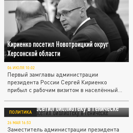
Кириенко посетил Новотроицкий округ
Херсонской области
06 ИЮЛЯ 10:02
Первый замглавы администрации
президента России Сергей Кириенко
прибыл с рабочим визитом в населённый
пункт...
Кириенко посетил библиотеку в Геническе
ПОЛИТИКА
26 МАЯ 16:53
Заместитель администрации президента