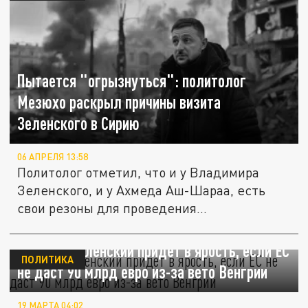
Пытается "огрызнуться": политолог
Мезюхо раскрыл причины визита
Зеленского в Сирию
06 АПРЕЛЯ 13:58
Политолог отметил, что и у Владимира
Зеленского, и у Ахмеда Аш-Шараа, есть
свои резоны для проведения...
Politico: Зеленский придет в ярость, если ЕС
ПОЛИТИКА
не даст 90 млрд евро из-за вето Венгрии
19 МАРТА 04:02