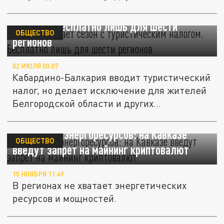
автодороге А-158.
КБР открывает сезон с туристическим
налогом. Бесплатно лишь для шести
ОБЩЕСТВО
регионов
02 ИЮЛЯ 00:07
Кабардино-Балкария вводит туристический
налог, но делает исключение для жителей
Белгородской области и других...
Не хватает энергоресурсов: на Кавказе
ОБЩЕСТВО
введут запрет на майнинг криптовалют
15 НОЯБРЯ 11:49
В регионах не хватает энергетических
ресурсов и мощностей.