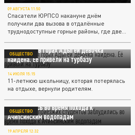
09 АВГУСТА 11:50
Спасатели ЮРПСО накануне днём
получили два вызова в отдалённые
труднодоступные горные районы, где две
туристки...
Пропавшая в горах Адыгеи девочка
ОБЩЕСТВО
найдена. Её привели на турбазу
14 ИЮЛЯ 15:15
11-летнюю школьницу, которая потерялась
на отдыхе, вернули родителям.
В Сочи трое приезжих студентов
заблудились во время похода к
ОБЩЕСТВО
Ачипсинским водопадам
19 АПРЕЛЯ 12:32