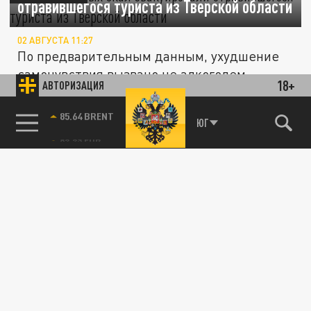
отравившегося туриста из Тверской области
02 АВГУСТА 11:27
По предварительным данным, ухудшение
самочувствия вызвано не алкоголем.
18+
АВТОРИЗАЦИЯ
85.64 BRENT
ЮГ
ПРОИСШЕСТВИЯ
Сотрудники МЧС эвакуировали с горы
Малый Амуко тело погибшего туриста
23 МАЯ 17:20
В субботу, 21 мая, мужчина вышел в