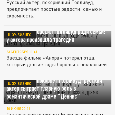
Русский актер, покоривший Голливуд,
предпочитает простые радости: семью и
скромность.
Юра Борисов бросил Голливуд ради семьи:
ШОУ-БИЗНЕС
у актёра произошла трагедия
23 СЕНТЯБРЯ 11:41
Звезда фильма «Анора» потерял отца,
который долгие годы боролся с онкологией
Юра Борисов покоряет Голливуд: русский
ШОУ-БИЗНЕС
актёр сыграет главную роль в
романтической драме "Деннис"
10 ИЮНЯ 20:41
Оскаровский номинант Борисов возглавит