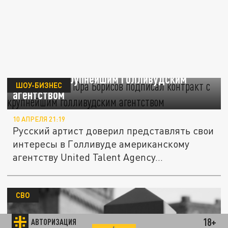
Звезда "Аноры" Юра Борисов подписал
контракт с крупнейшим голливудским
ШОУ-БИЗНЕС
агентством
10 АПРЕЛЯ 21:19
Русский артист доверил представлять свои
интересы в Голливуде американскому
агентству United Talent Agency...
СВО
18+
АВТОРИЗАЦИЯ