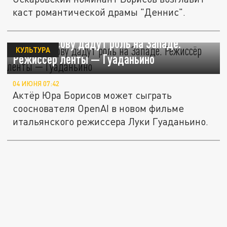
каст романтической драмы "Деннис".
Юре Борисову дадут роль на Западе.
КУЛЬТУРА
Режиссёр ленты — Гуаданьино
04 ИЮНЯ 07:42
Актёр Юра Борисов может сыграть
сооснователя OpenAI в новом фильме
итальянского режиссера Луки Гуаданьино.