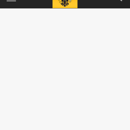
115093, г. Москва, переулок Партийный,
д.1, к.57, стр.3, эт.1, пом.I, ком.45