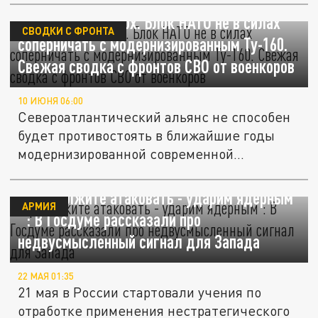
Застанет врасплох. Блок НАТО не в силах
СВОДКИ С ФРОНТА
соперничать с модернизированным Ту-160.
Свежая сводка с фронтов СВО от военкоров
10 ИЮНЯ 06:00
Североатлантический альянс не способен
будет противостоять в ближайшие годы
модернизированной современной...
"Продолжите атаковать - ударим ядерным
АРМИЯ
": В Госдуме рассказали про
недвусмысленный сигнал для Запада
22 МАЯ 01:35
21 мая в России стартовали учения по
отработке применения нестратегического