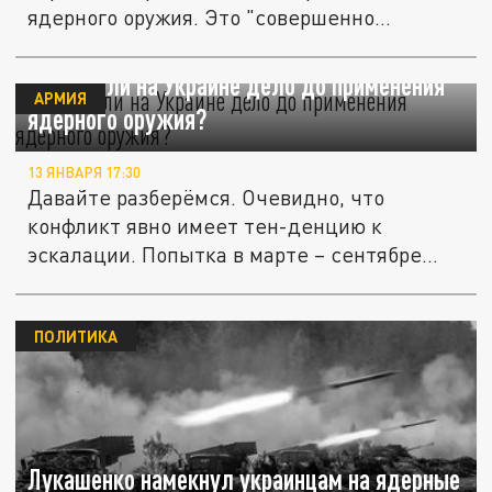
ядерного оружия. Это "совершенно...
Дойдёт ли на Украине дело до применения
АРМИЯ
ядерного оружия?
13 ЯНВАРЯ 17:30
Давайте разберёмся. Очевидно, что
конфликт явно имеет тен-денцию к
эскалации. Попытка в марте – сентябре
выйти...
ПОЛИТИКА
Лукашенко намекнул украинцам на ядерные