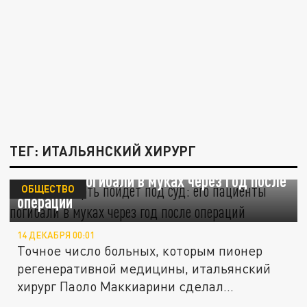
ТЕГ: ИТАЛЬЯНСКИЙ ХИРУРГ
"Доктор смерть" пойдет под суд: его
пациенты погибали в муках через год после
ОБЩЕСТВО
операций
14 ДЕКАБРЯ 00:01
Точное число больных, которым пионер
регенеративной медицины, итальянский
хирург Паоло Маккиарини сделал...