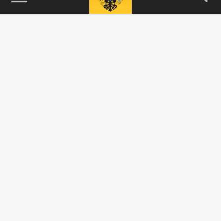
115093, г. Москва, переулок Партийный,
д.1, к.57, стр.3, эт.1, пом.I, ком.45