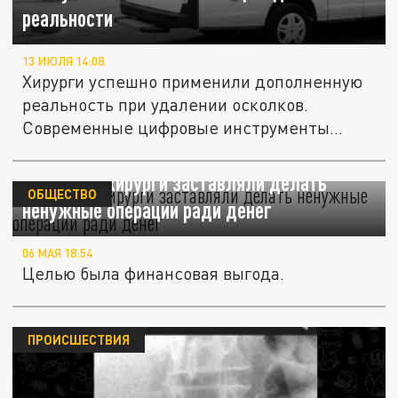
реальности
13 ИЮЛЯ 14:08
Хирурги успешно применили дополненную
реальность при удалении осколков.
Современные цифровые инструменты...
В Бельгии хирурги заставляли делать
ОБЩЕСТВО
ненужные операции ради денег
06 МАЯ 18:54
Целью была финансовая выгода.
ПРОИСШЕСТВИЯ