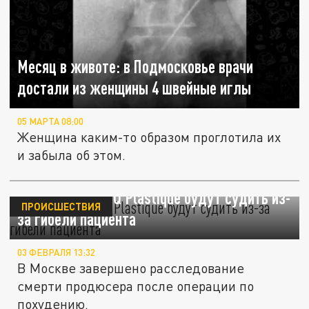
Месяц в животе: в Подмосковье врачи
достали из женщины 4 швейные иглы
05 МАРТА 08:00
Женщина каким-то образом проглотила их
и забыла об этом.
Двух хирургов IQ Plastique будут судить из-
ПРОИСШЕСТВИЯ
за гибели пациента
03 ФЕВРАЛЯ 13:32
В Москве завершено расследование
смерти продюсера после операции по
похудению.