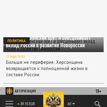
Сальдо: Зеленский врет и обесценивает
ПОЛИТИКА
вклад России в развитие Новороссии
11 МАЯ 10:59
Больше не периферия: Херсонщина
возвращается к полноценной жизни в
составе России.
Дрон принес цветы к памятнику на правом
18+
АВТОРИЗАЦИЯ
СВО
берегу Днепра и снял возложение на видео
85.64 BRENT
ЮГ