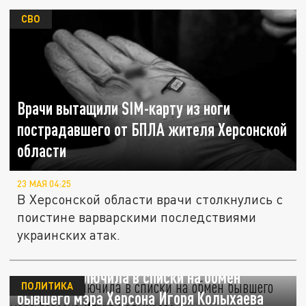
СВО
Врачи вытащили SIM-карту из ноги
пострадавшего от БПЛА жителя Херсонской
области
23 МАЯ 04:25
В Херсонской области врачи столкнулись с
поистине варварскими последствиями
украинских атак.
Украина включила в списки на обмен
ПОЛИТИКА
бывшего мэра Херсона Игоря Колыхаева