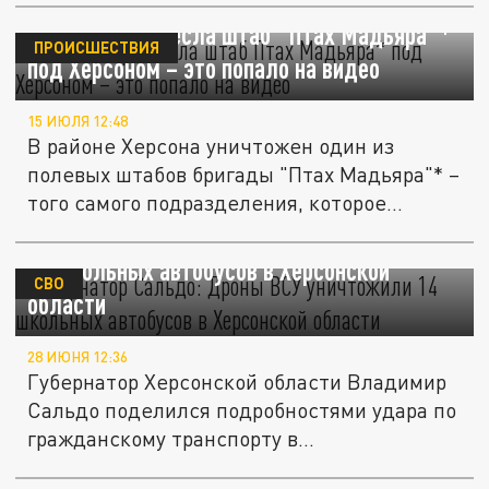
ФАБ-3000 разнесла штаб "Птах Мадьяра"*
ПРОИСШЕСТВИЯ
под Херсоном – это попало на видео
15 ИЮЛЯ 12:48
В районе Херсона уничтожен один из
полевых штабов бригады "Птах Мадьяра"* –
того самого подразделения, которое...
Губернатор Сальдо: Дроны ВСУ уничтожили
14 школьных автобусов в Херсонской
СВО
области
28 ИЮНЯ 12:36
Губернатор Херсонской области Владимир
Сальдо поделился подробностями удара по
гражданскому транспорту в...