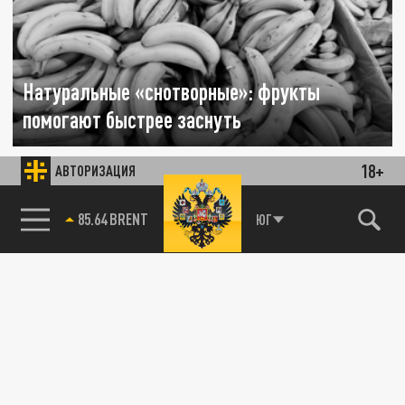
Натуральные «снотворные»: фрукты
помогают быстрее заснуть
14 СЕНТЯБРЯ 00:13
18+
АВТОРИЗАЦИЯ
Существуют шесть фруктов, богатых
мелатонином, магнием и триптофаном,
85.64 BRENT
ЮГ
которые естественным образом
регулируют...
ЭКОНОМИКА