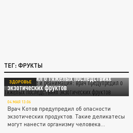
ТЕГ: ФРУКТЫ
"Отёк Квинке и реанимация": врач
предупредил о тяжёлых последствиях
ЗДОРОВЬЕ
экзотических фруктов
04 МАЯ 13:06
Врач Котов предупредил об опасности
экзотических продуктов. Такие деликатесы
могут нанести организму человека...