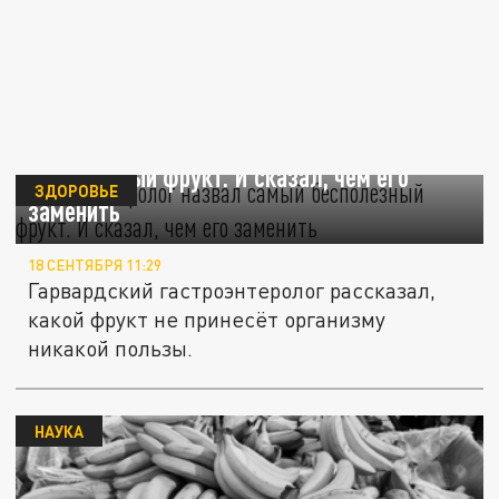
Гастроэнтеролог назвал самый
бесполезный фрукт. И сказал, чем его
ЗДОРОВЬЕ
заменить
18 СЕНТЯБРЯ 11:29
Гарвардский гастроэнтеролог рассказал,
какой фрукт не принесёт организму
никакой пользы.
НАУКА