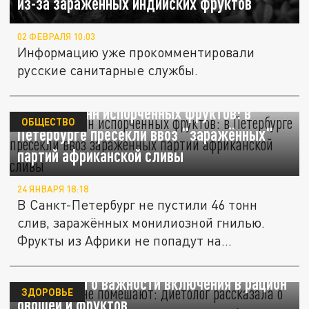
из-за зараженных индийских фруктов
02 ФЕВРАЛЯ 10:03
Информацию уже прокомментировали
русские санитарные службы.
Десятки тонн испорченных фруктов: в
ОБЩЕСТВО
Петербурге пресекли ввоз "заражённых"
партий африканской сливы
24 ЯНВАРЯ 18:18
В Санкт-Петербург не пустили 46 тонн
слив, заражённых монилиозной гнилью.
Фрукты из Африки не попадут на...
Витамины не помешают: диетолог
рассказала о важности включения в рацион
ЗДОРОВЬЕ
овощей и фруктов