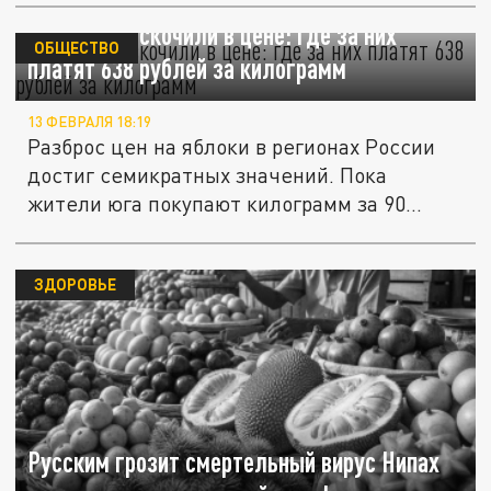
Яблоки подскочили в цене: где за них
ОБЩЕСТВО
платят 638 рублей за килограмм
13 ФЕВРАЛЯ 18:19
Разброс цен на яблоки в регионах России
достиг семикратных значений. Пока
жители юга покупают килограмм за 90...
ЗДОРОВЬЕ
Русским грозит смертельный вирус Нипах