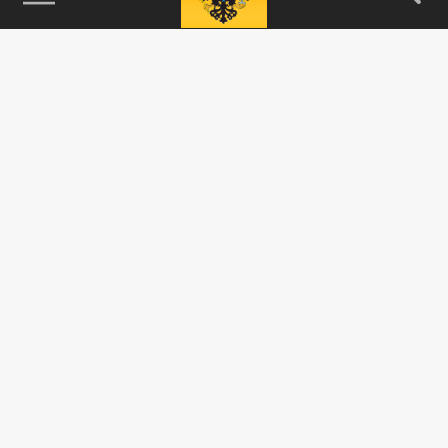
115093, г. Москва, переулок Партийный,
д.1, к.57, стр.3, эт.1, пом.I, ком.45