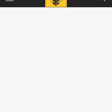
115093, г. Москва, переулок Партийный,
д.1, к.57, стр.3, эт.1, пом.I, ком.45