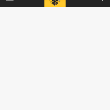
115093, г. Москва, переулок Партийный,
д.1, к.57, стр.3, эт.1, пом.I, ком.45