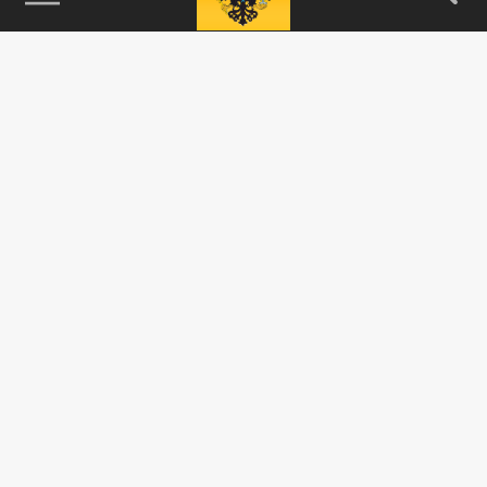
115093, г. Москва, переулок Партийный,
д.1, к.57, стр.3, эт.1, пом.I, ком.45