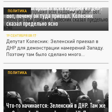
Зеленский огорошил всех кадрами из ДНР:
ПОЛИТИКА
Вот, почему он туда приехал. Колесник
сказал предельно ясно
19 СЕНТЯБРЯ 08:17
Депутат Колесник: Зеленский приехал в
ДНР для демонстрации намерений Западу.
Поэтому там было сделано много...
ПОЛИТИКА
Что-то начинается: Зеленский в ДНР. Там же