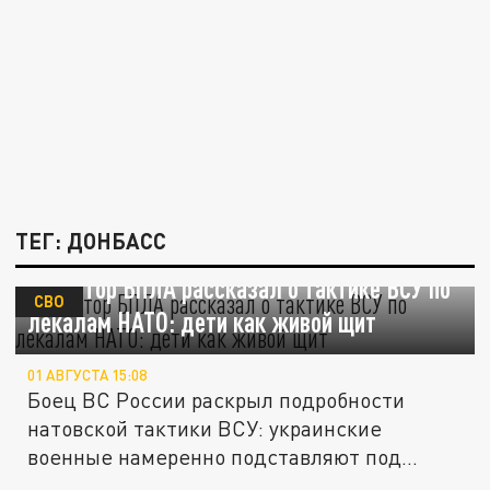
ТЕГ: ДОНБАСС
Оператор БПЛА рассказал о тактике ВСУ по
СВО
лекалам НАТО: дети как живой щит
01 АВГУСТА 15:08
Боец ВС России раскрыл подробности
натовской тактики ВСУ: украинские
военные намеренно подставляют под
удар...