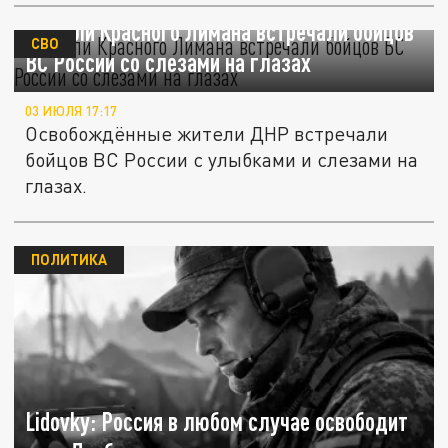
Жители Красного Лимана встречали бойцов
СВО
ВС России со слезами на глазах
03 ИЮЛЯ 17:17
Освобождённые жители ДНР встречали
бойцов ВС России с улыбками и слезами на
глазах.
ПОЛИТИКА
Lidovky: Россия в любом случае освободит