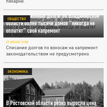
пекарни.
Многомиллионные долги: во Владимирской
ОБЩЕСТВО
области более тысячи домов "никогда не
оплатят" свой капремонт
27 ИЮНЯ 13:58
Списание долгов по взносам на капремонт
законодательством не предусмотрено.
ЭКОНОМИКА
В Ростовской области резко выросла цена